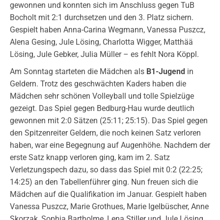
gewonnen und konnten sich im Anschluss gegen TuB
Bocholt mit 2:1 durchsetzen und den 3. Platz sichern.
Gespielt haben Anna-Carina Wegmann, Vanessa Puszcz,
Alena Gesing, Jule Lösing, Charlotta Wigger, Matthää
Lösing, Jule Gebker, Julia Müller – es fehlt Nora Köppl.
Am Sonntag starteten die Mädchen als
B1-Jugend
in
Geldern. Trotz des geschwächten Kaders haben die
Mädchen sehr schönen Volleyball und tolle Spielzüge
gezeigt. Das Spiel gegen Bedburg-Hau wurde deutlich
gewonnen mit 2:0 Sätzen (25:11; 25:15). Das Spiel gegen
den Spitzenreiter Geldern, die noch keinen Satz verloren
haben, war eine Begegnung auf Augenhöhe. Nachdem der
erste Satz knapp verloren ging, kam im 2. Satz
Verletzungspech dazu, so dass das Spiel mit 0:2 (22:25;
14:25) an den Tabellenführer ging. Nun freuen sich die
Mädchen auf die Qualifikation im Januar. Gespielt haben
Vanessa Puszcz, Marie Grothues, Marie Igelbüscher, Anne
Skorzak, Sophia Bartholme, Lena Stiller und Jule Lösing.