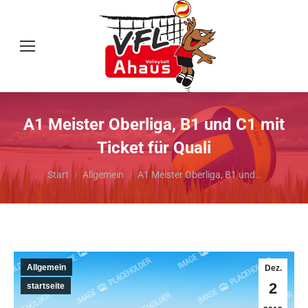
A1 Meister Oberliga, B1 und C1 mit
Ticket für Quali
Sie befinden sich hier:
Start
Allgemein
A1 Meister Oberliga, B1 und…
Allgemein
Dez.
2
startseite