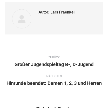
Autor:
Lars Fraenkel
Kommentarnavigation
ZURÜCK
Großer Jugendspieltag B-, D-Jugend
Vorheriger
Beitrag:
NÄCHSTES
Hinrunde beendet: Damen 1, 2, 3 und Herren
Nächster
Beitrag: