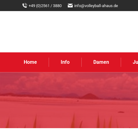
+49 (0)2561 / 3880
info@volleyball-ahaus.de
Home
Info
Damen
J