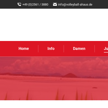
+49 (0)2561 / 3880
info@volleyball-ahaus.de
Home
Info
Damen
J