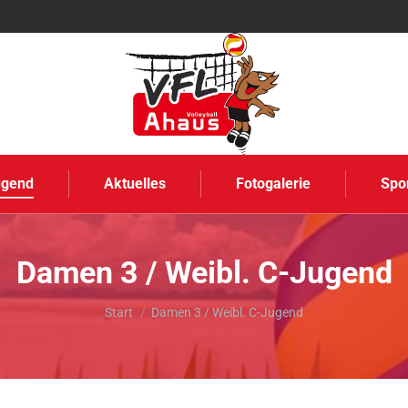
ugend
Aktuelles
Fotogalerie
Spo
Damen 3 / Weibl. C-Jugend
Sie befinden sich hier:
Start
Damen 3 / Weibl. C-Jugend