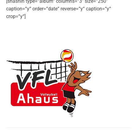
[shashin type=“album“ columns=“3″ size=“250″
caption=“y“ order=“date“ reverse=“y“ caption=“y“
crop=“y“]