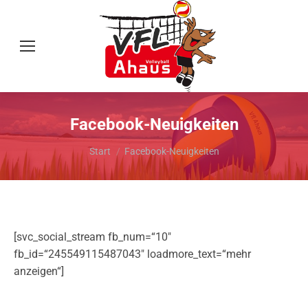
Facebook-Neuigkeiten
Sie befinden sich hier:
Start
Facebook-Neuigkeiten
[svc_social_stream fb_num=“10″
fb_id=“245549115487043″ loadmore_text=“mehr
anzeigen“]