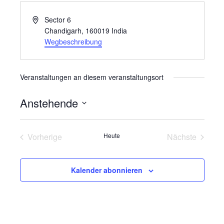
Adresse
Sector 6
Chandigarh
,
160019
India
Wegbeschreibung
Veranstaltungen an diesem veranstaltungsort
Anstehende
Datum
wählen.
Vorherige
Heute
Nächste
Veranstaltungen
Veranstalt
Kalender abonnieren