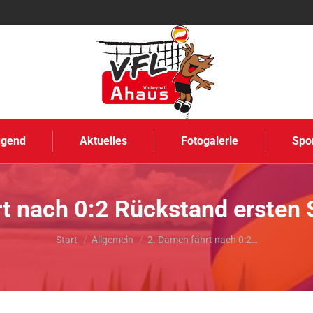
ugend
Aktuelles
Fotogalerie
Spo
t nach 0:2 Rückstand ersten 
Sie befinden sich hier:
Start
Allgemein
2. Damen fährt nach 0:2…