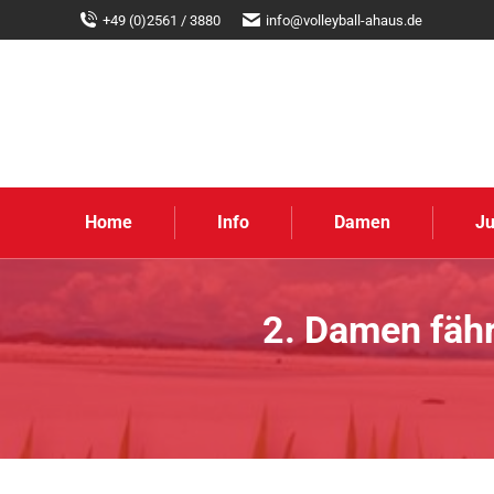
+49 (0)2561 / 3880
info@volleyball-ahaus.de
Home
Info
Damen
J
2. Damen fähr