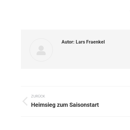
Autor:
Lars Fraenkel
Kommentarnavigation
ZURÜCK
Heimsieg zum Saisonstart
Vorheriger
Beitrag: