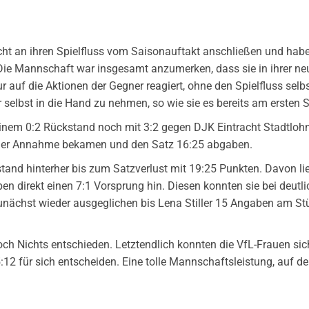
ht an ihren Spielfluss vom Saisonauftakt anschließen und hab
n. Die Mannschaft war insgesamt anzumerken, dass sie in ihrer
r auf die Aktionen der Gegner reagiert, ohne den Spielfluss sel
selbst in die Hand zu nehmen, so wie sie es bereits am ersten S
m 0:2 Rückstand noch mit 3:2 gegen DJK Eintracht Stadtlohn g
 der Annahme bekamen und den Satz 16:25 abgaben.
tand hinterher bis zum Satzverlust mit 19:25 Punkten. Davon li
en direkt einen 7:1 Vorsprung hin. Diesen konnten sie bei deut
unächst wieder ausgeglichen bis Lena Stiller 15 Angaben am Stü
och Nichts entschieden. Letztendlich konnten die VfL-Frauen si
12 für sich entscheiden. Eine tolle Mannschaftsleistung, auf d