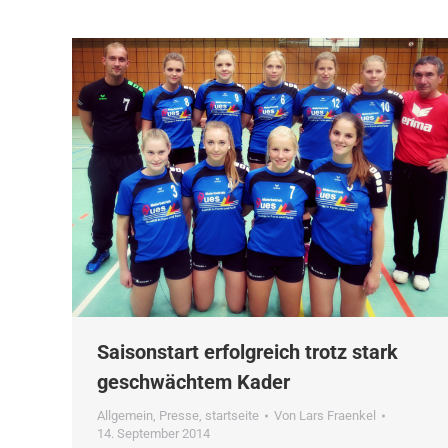
Saisonstart erfolgreich trotz stark
geschwächtem Kader
Allgemein
,
Presse
,
startseite
Von
Lars Fraenkel
14. September 2014