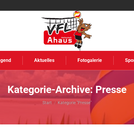
ugend
Aktuelles
Fotogalerie
Spo
Kategorie-Archive:
Presse
Sie befinden sich hier:
Start
Kategorie "Presse"