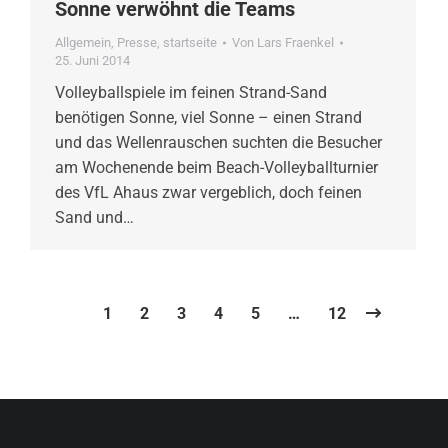
Sonne verwöhnt die Teams
Allgemein
,
Presse
,
startseite
Von
Lars Fraenkel
25. Juni 2014
Volleyballspiele im feinen Strand-Sand
benötigen Sonne, viel Sonne – einen Strand
und das Wellenrauschen suchten die Besucher
am Wochenende beim Beach-Volleyballturnier
des VfL Ahaus zwar vergeblich, doch feinen
Sand und…
1
2
3
4
5
…
12