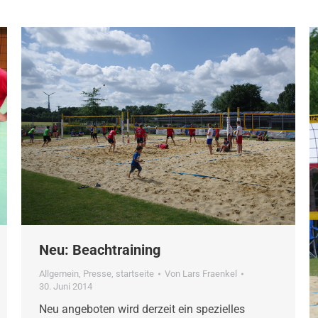
Neu: Beachtraining
Allgemein
,
Presse
,
startseite
Von
Lars Fraenkel
30. Juni 2014
Neu angeboten wird derzeit ein spezielles