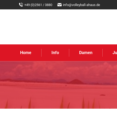
+49 (0)2561 / 3880
info@volleyball-ahaus.de
Home
Info
Damen
J