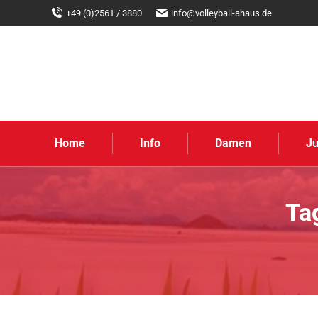
+49 (0)2561 / 3880
info@volleyball-ahaus.de
Home
Info
Damen
J
Ta