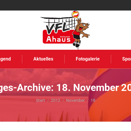
ugend
Aktuelles
Fotogalerie
Spo
ges-Archive:
18. November 2
Sie befinden sich hier:
Start
2012
November
18