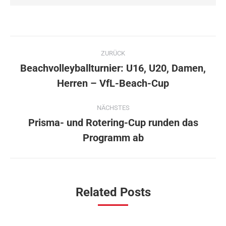
Kommentarnavigation
ZURÜCK
Beachvolleyballturnier: U16, U20, Damen,
Vorheriger
Herren – VfL-Beach-Cup
Beitrag:
NÄCHSTES
Prisma- und Rotering-Cup runden das
Nächster
Programm ab
Beitrag:
Related Posts