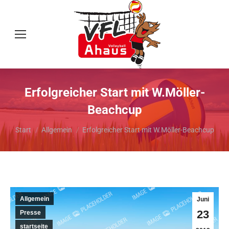
Erfolgreicher Start mit W.Möller-
Beachcup
Sie befinden sich hier:
Start
Allgemein
Erfolgreicher Start mit W.Möller-Beachcup
Allgemein
Juni
23
Presse
startseite