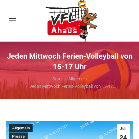
Jeden Mittwoch Ferien-Volleyball von
15-17 Uhr
Sie befinden sich hier:
Start
Allgemein
Jeden Mittwoch Ferien-Volleyball von 15-17…
Allgemein
Juli
24
Presse