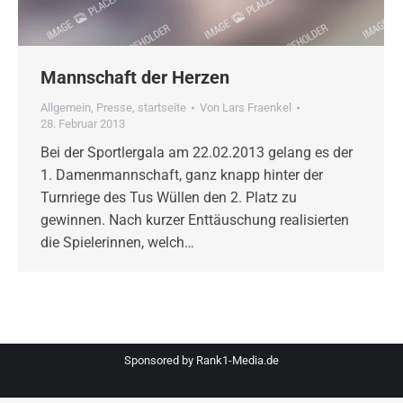
Mannschaft der Herzen
Allgemein
,
Presse
,
startseite
Von
Lars Fraenkel
28. Februar 2013
Bei der Sportlergala am 22.02.2013 gelang es der
1. Damenmannschaft, ganz knapp hinter der
Turnriege des Tus Wüllen den 2. Platz zu
gewinnen. Nach kurzer Enttäuschung realisierten
die Spielerinnen, welch…
Sponsored by
Rank1-Media.de