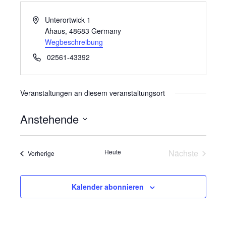
Adresse
Unterortwick 1
Ahaus
,
48683
Germany
Wegbeschreibung
Telefon
02561-43392
Veranstaltungen an diesem veranstaltungsort
Anstehende
Datum
wählen.
Heute
Nächste
Veranstaltungen
Vorherige
Veranstalt
Kalender abonnieren