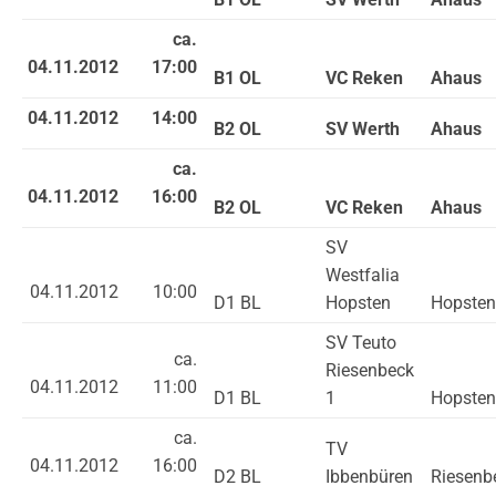
ca.
04.11.2012
17:00
B1 OL
VC Reken
Ahaus
04.11.2012
14:00
B2 OL
SV Werth
Ahaus
ca.
04.11.2012
16:00
B2 OL
VC Reken
Ahaus
SV
Westfalia
04.11.2012
10:00
D1 BL
Hopsten
Hopsten
SV Teuto
ca.
Riesenbeck
04.11.2012
11:00
D1 BL
1
Hopsten
ca.
TV
04.11.2012
16:00
D2 BL
Ibbenbüren
Riesenb