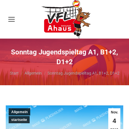
Sonntag Jugendspieltag A1, B1+2,
D1+2
Sie befinden sich hier:
Start
Allgemein
Sonntag Jugendspieltag A1, B1+2, D1+2
Allgemein
Nov.
4
startseite