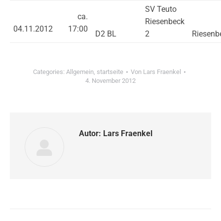
SV Teuto
ca.
Riesenbeck
04.11.2012
17:00
D2 BL
2
Riesenb
Categories:
Allgemein
,
startseite
Von
Lars Fraenkel
4. November 2012
Autor:
Lars Fraenkel
Kommentarnavigation