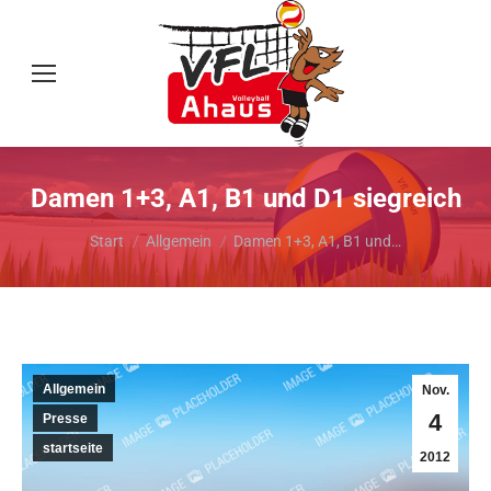
Damen 1+3, A1, B1 und D1 siegreich
Sie befinden sich hier:
Start
Allgemein
Damen 1+3, A1, B1 und…
Allgemein
Nov.
4
Presse
startseite
2012