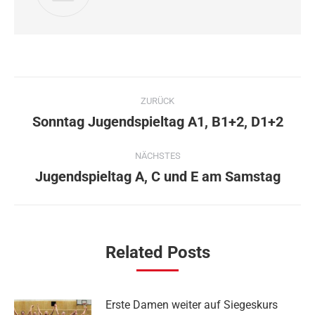
Kommentarnavigation
ZURÜCK
Sonntag Jugendspieltag A1, B1+2, D1+2
Vorheriger
Beitrag:
NÄCHSTES
Jugendspieltag A, C und E am Samstag
Nächster
Beitrag:
Related Posts
Erste Damen weiter auf Siegeskurs