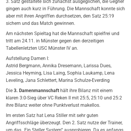
3. Satz gestaltete sich zunächst ausgeglichen, die Gegner
gingen auch kurz in Führung. Die Mannschaft konnte sich
aber mit ihren Angriffen durchsetzen, den Satz 25:19
sichern und das Match gewinnen.
Am nächsten Spieltag hat die Mannschaft spielfrei und
tritt am 24.11. in Münster gegen den derzeitigen
Tabellenletzten USC Münster IV an.
Aufstellung Damen I:
Astrid Bergmann, Annika Dresemann, Larissa Dues,
Jessica Heyming, Lisa Laing, Sophia Laukamp, Lena
Leveling, Jana Schlettert, Marina Schulze-Everding
Die
3. Damenmannschaft
hält ihre Bilanz mit einem
klaren 3:0-Sieg über VC Reken II mit 25:5, 25:10 und 25:2
ihre Bilanz weiter ohne Punktverlust makellos.
Im ersten Satz hat Lena Stiller mit sehr guten
Angriffsschläge überzeugt. Den 2. Satz nutze der Trainer,
um das „Ein Steller System“ ausprobieren. Da es anfangs