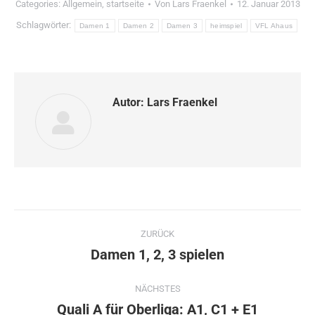
Categories:
Allgemein
,
startseite
Von
Lars Fraenkel
12. Januar 2013
Schlagwörter:
Damen 1
Damen 2
Damen 3
heimspiel
VFL Ahaus
Autor:
Lars Fraenkel
Kommentarnavigation
ZURÜCK
Damen 1, 2, 3 spielen
Vorheriger
Beitrag:
NÄCHSTES
Quali A für Oberliga: A1, C1 + E1
Nächster