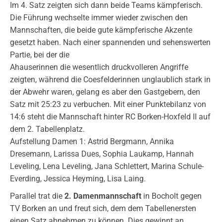
Im 4. Satz zeigten sich dann beide Teams kämpferisch.
Die Führung wechselte immer wieder zwischen den
Mannschaften, die beide gute kämpferische Akzente
gesetzt haben. Nach einer spannenden und sehenswerte
n
Partie, bei der die
Ahauserinnen die wesentlich druckvolleren Angriffe
zeigten, während die Coesfelderinnen unglaublich stark in
der Abwehr waren, gelang es aber den Gastgebern, den
Satz mit 25:23 zu verbuchen. Mit einer Punktebilanz von
14:6 steht die Mannschaft hinter RC Borken-Hoxfeld II auf
dem 2. Tabellenplatz.
Aufstellung Damen 1: Astrid Bergmann, Annika
Dresemann, Larissa Dues, Sophia Laukamp, Hannah
Leveling, Lena Leveling, Jana Schlettert, Marina Schule-
Everding, Jessica Heyming, Lisa Laing.
Parallel trat die
2. Damenmannschaft
in Bocholt gegen
TV Borken an und freut sich, dem dem Tabellenersten
einen Satz abnehmen zu können. Dies gewinnt an