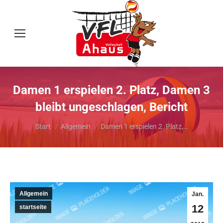
Damen 1 erspielen 2. Platz, Damen 3
bleibt ungeschlagen, Bericht
Sie befinden sich hier:
Start
Allgemein
Damen 1 erspielen 2. Platz,…
Allgemein
Jan.
12
startseite