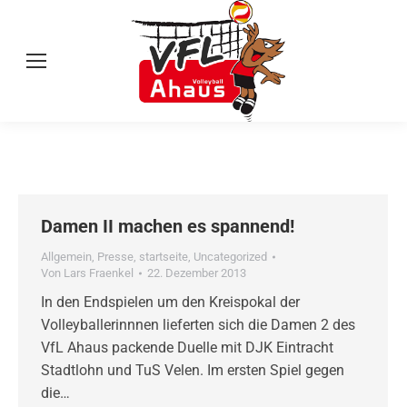
Damen II machen es spannend!
Allgemein
,
Presse
,
startseite
,
Uncategorized
Von
Lars Fraenkel
22. Dezember 2013
In den Endspielen um den Kreispokal der
Volleyballerinnnen lieferten sich die Damen 2 des
VfL Ahaus packende Duelle mit DJK Eintracht
Stadtlohn und TuS Velen. Im ersten Spiel gegen
die…