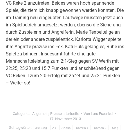
VC Reke 2 anzutreten. Beides waren hoch spannende
Spiele, die ziemlich knapp gewonnen werden konnten. Die
im Training neu eingeübten Laufwege mussten jetzt auch
im Spielbetrieb umgesetzt werden, ebenso die Sicherung
durch Zuspielerin und Angreiferin. Marie Tenbeitel gelan
der ein oder andere zuspielertrick. Karlotta Wigger spielte
ihre Angriffe präzise ins Eck. Kati Hüls gelang es, Ruhe ins
Spiel zu bringen. Insgesamt führte eine gute
Mannschaftsleistung zum 2:1-Sieg gegen SV Werth mit
22:25, 25:23 und 15:7 Punkten und anschließend gegen
VC Reken II zum 2:0-Erfolg mit 26:24 und 25:21 Punkten
– Weiter so!
Categories:
Allgemein
,
Presse
,
startseite
Von
Lars Fraenkel
17. November 2013
Schlagwörter:
3:0-Sieg
A1
Ahaus
Damen 1
Damen 2
Sieg