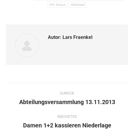
VFL Ahaus
Volleyball
Autor:
Lars Fraenkel
Kommentarnavigation
ZURÜCK
Abteilungsversammlung 13.11.2013
Vorheriger
Beitrag:
NÄCHSTES
Damen 1+2 kassieren Niederlage
Nächster
Beitrag: