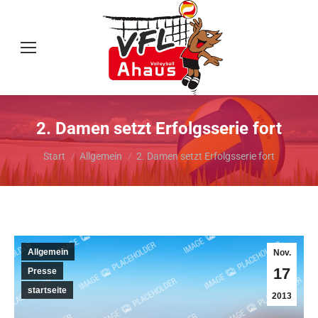
2. Damen setzt Erfolgsserie fort
Sie befinden sich hier:
Start
Allgemein
2. Damen setzt Erfolgsserie fort
Allgemein
Nov.
17
Presse
startseite
2013