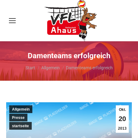
Damenteams erfolgreich
Sie befinden sich hier:
Start
Allgemein
Damenteams erfolgreich
Allgemein
Okt.
20
Presse
startseite
2013