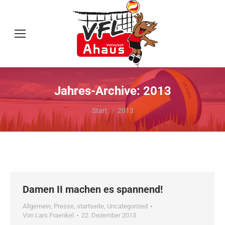
Jahres-Archive:
2013
Sie befinden sich hier:
Start
2013
Damen II machen es spannend!
Allgemein
,
Presse
,
startseite
,
Uncategorized
Von
Lars Fraenkel
22. Dezember 2013