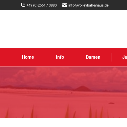
+49 (0)2561 / 3880
info@volleyball-ahaus.de
Home
Info
Damen
J