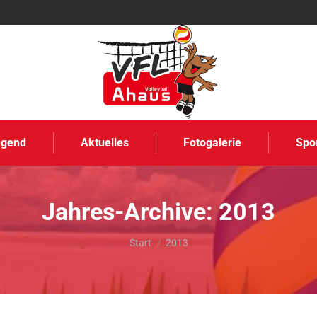
ugend
Aktuelles
Fotogalerie
Spo
Jahres-Archive:
2013
Sie befinden sich hier:
Start
2013