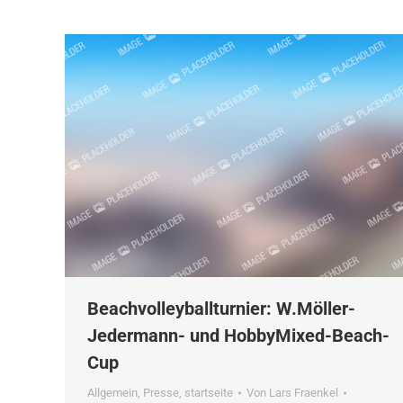
Beachvolleyballturnier: W.Möller-
Jedermann- und HobbyMixed-Beach-
Cup
Allgemein
,
Presse
,
startseite
Von
Lars Fraenkel