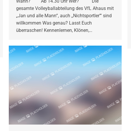
Wann? Ab 14.30 Uhr Wer? Die
gesamte Volleyballabteilung des VfL Ahaus mit
„Jan und alle Mann“, auch „Nichtsportler’“ sind
willkommen Was genau? Lasst Euch
überraschen! Kennenlernen, Klönen,…