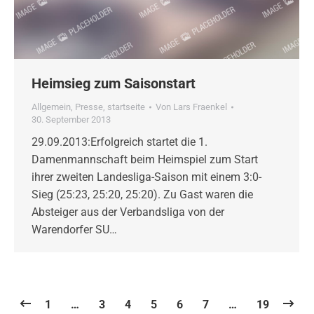
Heimsieg zum Saisonstart
Allgemein
,
Presse
,
startseite
Von
Lars Fraenkel
30. September 2013
29.09.2013:Erfolgreich startet die 1.
Damenmannschaft beim Heimspiel zum Start
ihrer zweiten Landesliga-Saison mit einem 3:0-
Sieg (25:23, 25:20, 25:20). Zu Gast waren die
Absteiger aus der Verbandsliga von der
Warendorfer SU…
1
…
3
4
5
6
7
…
19