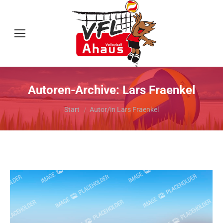
Autoren-Archive:
Lars Fraenkel
Sie befinden sich hier:
Start
Autor/in Lars Fraenkel